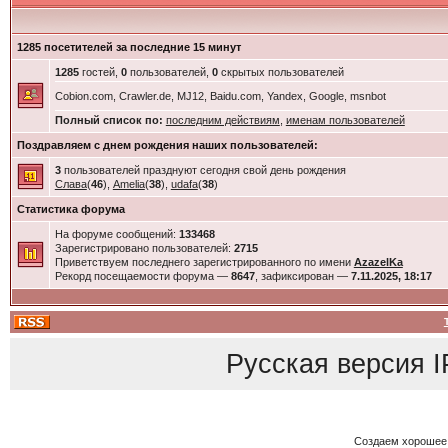
1285 посетителей за последние 15 минут
1285
гостей,
0
пользователей,
0
скрытых пользователей
Cobion.com, Crawler.de, MJ12, Baidu.com, Yandex, Google, msnbot
Полный список по:
последним действиям
,
именам пользователей
Поздравляем с днем рождения наших пользователей:
3
пользователей празднуют сегодня свой день рождения
Слава
(
46
),
Amelia
(
38
),
udafa
(
38
)
Статистика форума
На форуме сообщений:
133468
Зарегистрировано пользователей:
2715
Приветствуем последнего зарегистрированного по имени
AzazelKa
Рекорд посещаемости форума —
8647
, зафиксирован —
7.11.2025, 18:17
Русская версия
I
Создаем хорошее