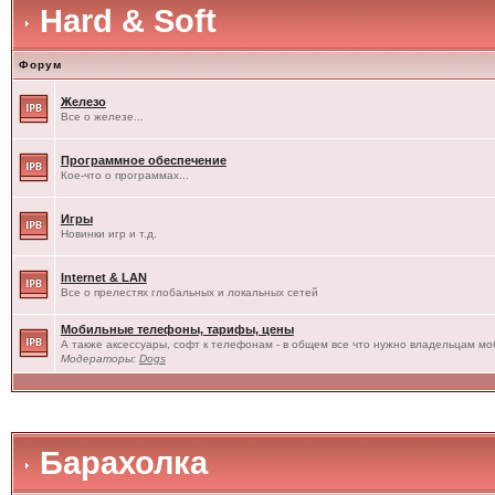
Hard & Soft
Форум
Железо
Все о железе...
Программное обеспечение
Кое-что о программах...
Игры
Новинки игр и т.д.
Internet & LAN
Все о прелестях глобальных и локальных сетей
Мобильные телефоны, тарифы, цены
А также аксессуары, софт к телефонам - в общем все что нужно владельцам моб
Модераторы:
Dogs
Барахолка