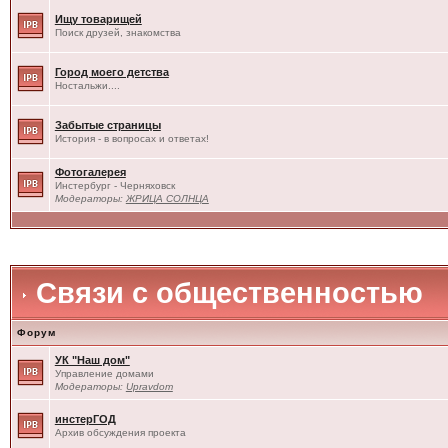
Ищу товарищей
Поиск друзей, знакомства
Город моего детства
Ностальжи....
Забытые страницы
История - в вопросах и ответах!
Фотогалерея
Инстербург - Черняховск
Модераторы:
ЖРИЦА СОЛНЦА
Связи с общественностью
Форум
УК "Наш дом"
Управление домами
Модераторы:
Upravdom
инстерГОД
Архив обсуждения проекта