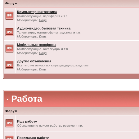
Форум
Компьютерная техника
Комплектующие, периферия и т.п.
Модераторы:
Dogs
Аудио-видео, бытовая техника
Телевизоры, магнитофоны, акустика и т.п.
Модераторы:
Dogs
Мобильные телефоны
Комплектующие, аксессуары и т.п.
Модераторы:
Dogs
Другие объявления
Все, что не относится к предыдущим разделам
Модераторы:
Dogs
Работа
Форум
Ищу работу
Объявления о поиске работы, резюме и пр.
Предлагаю работу