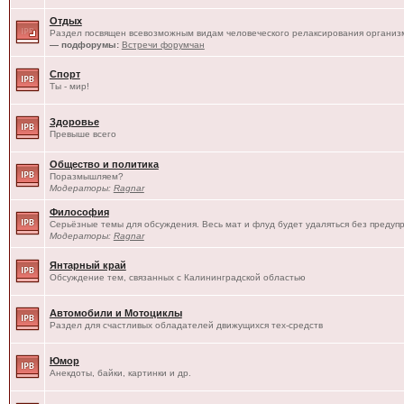
Отдых
Раздел посвящен всевозможным видам человеческого релаксирования организм
— подфорумы:
Встречи форумчан
Спорт
Ты - мир!
Здоровье
Превыше всего
Общество и политика
Поразмышляем?
Модераторы:
Ragnar
Философия
Серьёзные темы для обсуждения. Весь мат и флуд будет удаляться без предуп
Модераторы:
Ragnar
Янтарный край
Обсуждение тем, связанных с Калининградской областью
Автомобили и Мотоциклы
Раздел для счастливых обладателей движущихся тех-средств
Юмор
Анекдоты, байки, картинки и др.