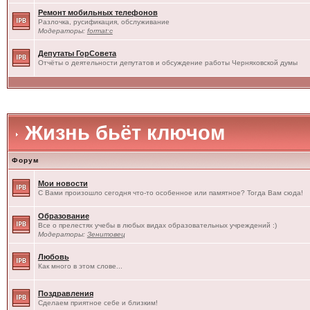
Ремонт мобильных телефонов
Разлочка, русификация, обслуживание
Модераторы:
format:c
Депутаты ГорСовета
Отчёты о деятельности депутатов и обсуждение работы Черняховской думы
Жизнь бьёт ключом
Форум
Мои новости
С Вами произошло сегодня что-то особенное или памятное? Тогда Вам сюда!
Образование
Все о прелестях учебы в любых видах образовательных учреждений :)
Модераторы:
Зенитовец
Любовь
Как много в этом слове...
Поздравления
Сделаем приятное себе и близким!