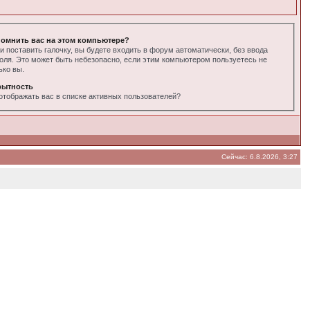
омнить вас на этом компьютере?
и поставить галочку, вы будете входить в форум автоматически, без ввода
оля. Это может быть небезопасно, если этим компьютером пользуетесь не
ько вы.
рытность
отображать вас в списке активных пользователей?
Сейчас: 6.8.2026, 3:27