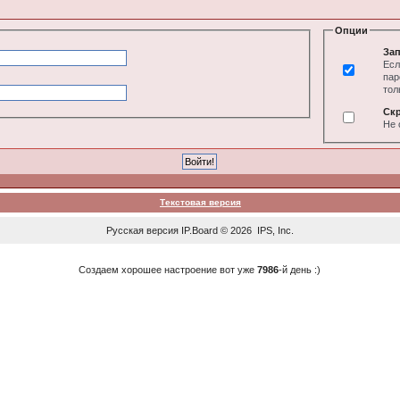
Опции
Зап
Есл
пар
тол
Ск
Не 
Текстовая версия
Русская версия
IP.Board
© 2026
IPS, Inc
.
Создаем хорошее настроение вот уже
7986
-й день :)