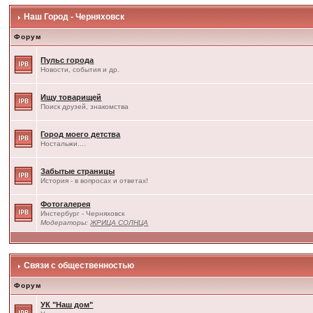
Наш Город - Черняховск
Форум
Пульс города
Новости, события и др.
Ищу товарищей
Поиск друзей, знакомства
Город моего детства
Ностальжи....
Забытые страницы
История - в вопросах и ответах!
Фотогалерея
Инстербург - Черняховск
Модераторы:
ЖРИЦА СОЛНЦА
Связи с общественностью
Форум
УК "Наш дом"