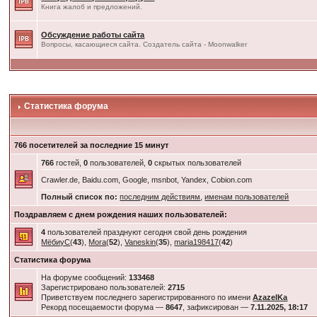
Книга жалоб и предложений.
Обсуждение работы сайта
Вопросы, касающиеся сайта. Создатель сайта - Moonwalker
Статистика форума
766 посетителей за последние 15 минут
766
гостей,
0
пользователей,
0
скрытых пользователей
Crawler.de, Baidu.com, Google, msnbot, Yandex, Cobion.com
Полный список по:
последним действиям
,
именам пользователей
Поздравляем с днем рождения наших пользователей:
4
пользователей празднуют сегодня свой день рождения
МёбиуС
(
43
),
Mora
(
52
),
Vaneskin
(
35
),
maria198417
(
42
)
Статистика форума
На форуме сообщений:
133468
Зарегистрировано пользователей:
2715
Приветствуем последнего зарегистрированного по имени
AzazelKa
Рекорд посещаемости форума —
8647
, зафиксирован —
7.11.2025, 18:17