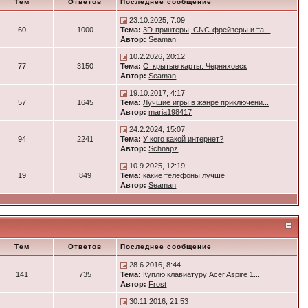
Тем
Ответов
Последнее сообщение
23.10.2025, 7:09
60
1000
Тема:
3D-принтеры, CNC-фрейзеры и та...
Автор:
Seaman
10.2.2026, 20:12
77
3150
Тема:
Открытые карты: Черняховск
Автор:
Seaman
19.10.2017, 4:17
57
1645
Тема:
Лучшие игры в жанре приключени...
Автор:
maria198417
24.2.2024, 15:07
94
2241
Тема:
У кого какой интернет?
Автор:
Schnapz
10.9.2025, 12:19
19
849
Тема:
какие телефоны лучше
Автор:
Seaman
Тем
Ответов
Последнее сообщение
28.6.2016, 8:44
141
735
Тема:
Куплю клавиатуру Acer Aspire 1...
Автор:
Frost
30.11.2016, 21:53