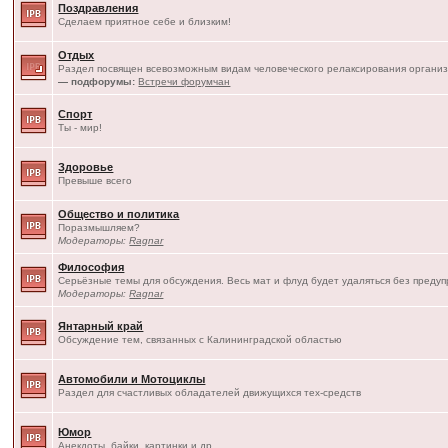
Поздравления
Сделаем приятное себе и близким!
Отдых
Раздел посвящен всевозможным видам человеческого релаксирования организ
— подфорумы:
Встречи форумчан
Спорт
Ты - мир!
Здоровье
Превыше всего
Общество и политика
Поразмышляем?
Модераторы:
Ragnar
Философия
Серьёзные темы для обсуждения. Весь мат и флуд будет удаляться без преду
Модераторы:
Ragnar
Янтарный край
Обсуждение тем, связанных с Калининградской областью
Автомобили и Мотоциклы
Раздел для счастливых обладателей движущихся тех-средств
Юмор
Анекдоты, байки, картинки и др.