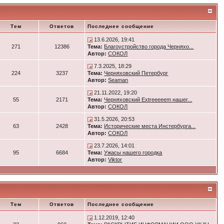
Тем
Ответов
Последнее сообщение
13.6.2026, 19:41
271
12386
Тема:
Благоустройство города Черняхо...
Автор:
СОКОЛ
7.3.2025, 18:29
224
3237
Тема:
Черняховский Петербург
Автор:
Seaman
21.11.2022, 19:20
55
2171
Тема:
Черняховский Extreeeeem нашег...
Автор:
СОКОЛ
31.5.2026, 20:53
63
2428
Тема:
Исторические места Инстербурга...
Автор:
СОКОЛ
23.7.2026, 14:01
95
6684
Тема:
Ужасы нашего городка
Автор:
Viktor
Тем
Ответов
Последнее сообщение
1.12.2019, 12:40