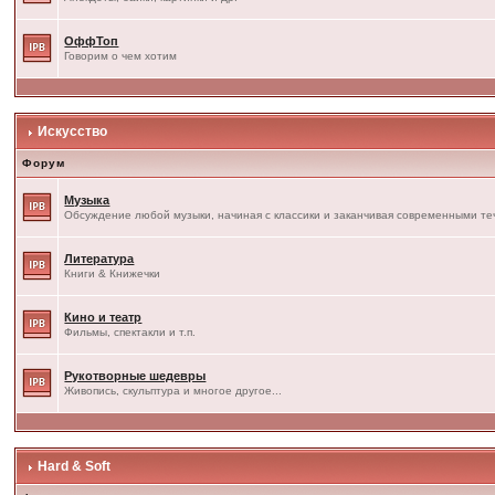
ОффТоп
Говорим о чем хотим
Искусство
Форум
Музыка
Обсуждение любой музыки, начиная с классики и заканчивая современными т
Литература
Книги & Книжечки
Кино и театр
Фильмы, спектакли и т.п.
Рукотворные шедевры
Живопись, скульптура и многое другое...
Hard & Soft