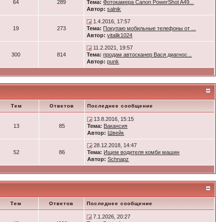
64
289
Тема:
Фотокамера Canon PowerShot A49...
Автор:
salnik
1.4.2016, 17:57
19
273
Тема:
Покупаю мобильные телефоны от ...
Автор:
vitalik1024
11.2.2021, 19:57
300
814
Тема:
продам автосканер Вася диагнос...
Автор:
punk
Тем
Ответов
Последнее сообщение
13.8.2016, 15:15
13
85
Тема:
Вакансия
Автор:
Швейк
28.12.2018, 14:47
52
86
Тема:
Ищем водителя комби машин
Автор:
Schnapz
Тем
Ответов
Последнее сообщение
7.1.2026, 20:27