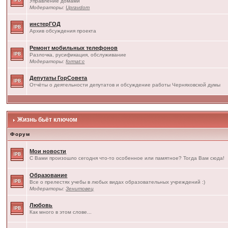
Управление домами
Модераторы:
Upravdom
инстерГОД
Архив обсуждения проекта
Ремонт мобильных телефонов
Разлочка, русификация, обслуживание
Модераторы:
format:c
Депутаты ГорСовета
Отчёты о деятельности депутатов и обсуждение работы Черняховской думы
Жизнь бьёт ключом
Форум
Мои новости
С Вами произошло сегодня что-то особенное или памятное? Тогда Вам сюда!
Образование
Все о прелестях учебы в любых видах образовательных учреждений :)
Модераторы:
Зенитовец
Любовь
Как много в этом слове...