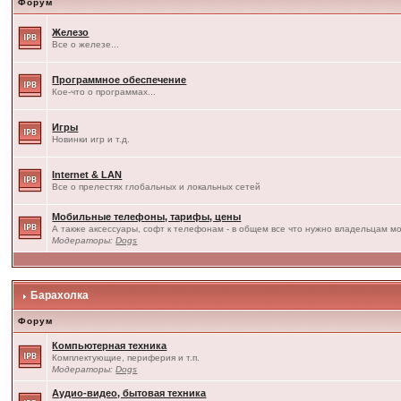
Форум
Железо
Все о железе...
Программное обеспечение
Кое-что о программах...
Игры
Новинки игр и т.д.
Internet & LAN
Все о прелестях глобальных и локальных сетей
Мобильные телефоны, тарифы, цены
А также аксессуары, софт к телефонам - в общем все что нужно владельцам мо
Модераторы:
Dogs
Барахолка
Форум
Компьютерная техника
Комплектующие, периферия и т.п.
Модераторы:
Dogs
Аудио-видео, бытовая техника