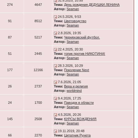
31.8.2025, 10:55
274
4647
Тема:
День рождения ДЕДУШКИ ЛЕНИНА
Автор:
Seaman
24.5.2026, 9:53
91
8512
Тема:
Цветоводство
Автор:
Seaman
2.8.2026, 19:35
87
5217
Тема:
Черняховский футбол.
Автор:
Seaman
22.4.2025, 20:30
51
2445
Тема:
топик против НИКОТИНА!
Автор:
Seaman
28.3.2026, 10:29
177
12166
Тема:
Поколение Next
Автор:
Seaman
7.6.2026, 21:05
26
2737
Тема:
Вера и религия
Автор:
worldmind
9.4.2026, 17:25
24
1700
Тема:
Паводок в области
Автор:
Seaman
4.5.2026, 20:26
145
2508
Тема:
КУРСЫ ВОЖДЕНИЯ
Автор:
Seaman
19.11.2019, 20:48
66
2270
Тема:
Цитатник Рунета