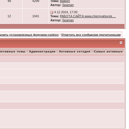
48
4299
Тема:
Важно!
Автор:
Seaman
4.12.2024, 17:00
12
1041
Тема:
РАБОТА САЙТА www.chernyahovsk....
Автор:
Seaman
далить установленные форумом cookies
·
Отметить все сообщения прочитанными
Активные темы
·
Администрация
·
Активные сегодня
·
Самые активные