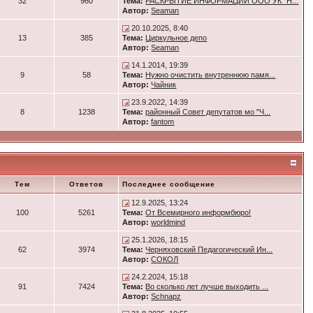
32
960
Тема:
РАСКРЫТИЕ ИНФОРМАЦИИ ООО УК "Н...
Автор:
Seaman
20.10.2025, 8:40
13
385
Тема:
Циркульное депо
Автор:
Seaman
14.1.2014, 19:39
9
58
Тема:
Нужно очистить внутреннюю памя...
Автор:
Чайник
23.9.2022, 14:39
8
1238
Тема:
районный Совет депутатов мо "Ч...
Автор:
fantom
Тем
Ответов
Последнее сообщение
12.9.2025, 13:24
100
5261
Тема:
От Всемирного информбюро!
Автор:
worldmind
25.1.2026, 18:15
62
3974
Тема:
Черняховский Педагогический Ин...
Автор:
СОКОЛ
24.2.2024, 15:18
91
7424
Тема:
Во сколько лет лучше выходить ...
Автор:
Schnapz