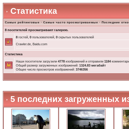
Статистика
Самые рейтинговые
·
Самые часто просматриваемые
·
Последние отк
8 посетителей просматривают галерею.
8
гостей,
0
пользователей,
0
скрытых пользователей
Crawler.de, Baidu.com
Статистика
Наши посетители загрузили
4778
изображений и отправили
1184
комментари
Общий размер загруженных изображений:
1324.83 мегабайт
Общее число просмотров изображений:
3746356
5 последних загруженных и