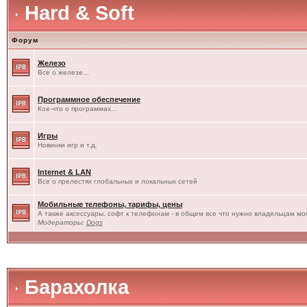
Hard & Soft
Форум
Железо
Все о железе...
Программное обеспечение
Кое-что о программах...
Игры
Новинки игр и т.д.
Internet & LAN
Все о прелестях глобальных и локальных сетей
Мобильные телефоны, тарифы, цены
А также аксессуары, софт к телефонам - в общем все что нужно владельцам моб
Модераторы:
Dogs
Барахолка