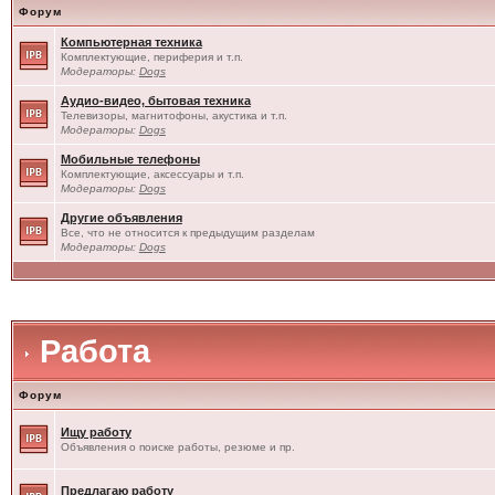
Форум
Компьютерная техника
Комплектующие, периферия и т.п.
Модераторы:
Dogs
Аудио-видео, бытовая техника
Телевизоры, магнитофоны, акустика и т.п.
Модераторы:
Dogs
Мобильные телефоны
Комплектующие, аксессуары и т.п.
Модераторы:
Dogs
Другие объявления
Все, что не относится к предыдущим разделам
Модераторы:
Dogs
Работа
Форум
Ищу работу
Объявления о поиске работы, резюме и пр.
Предлагаю работу