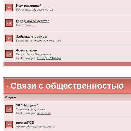
Ищу товарищей
Поиск друзей, знакомства
Город моего детства
Ностальжи....
Забытые страницы
История - в вопросах и ответах!
Фотогалерея
Инстербург - Черняховск
Модераторы:
ЖРИЦА СОЛНЦА
Связи с общественностью
Форум
УК "Наш дом"
Управление домами
Модераторы:
Upravdom
инстерГОД
Архив обсуждения проекта