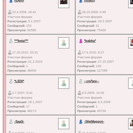
#Den#
#staiz#
22.4.2009, 18:41
29.10.2008, 0:46
Участник форума
Участник форума
Регистрация:
5.1.2007
Регистрация:
26.5.2007
Сообщений:
153
Сообщений:
11
Просмотров:
61586
Просмотров:
75400
***beta***
*babka*
17.10.2010, 20:31
17.4.2010, 8:27
Участник форума
Участник форума
Регистрация:
21.2.2010
Регистрация:
27.10.2007
Сообщений:
1
Сообщений:
130
Просмотров:
48409
Просмотров:
117286
*LEDI*
--спЛин--
2.7.2007, 9:41
6.6.2009, 16:30
Участник форума
Участник форума
Регистрация:
18.1.2007
Регистрация:
6.6.2009
Сообщений:
17
Сообщений:
1
Просмотров:
48173
Просмотров:
45729
-SaaS-
-SlipMaggot-