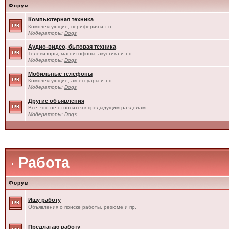
Форум
Компьютерная техника
Комплектующие, периферия и т.п.
Модераторы:
Dogs
Аудио-видео, бытовая техника
Телевизоры, магнитофоны, акустика и т.п.
Модераторы:
Dogs
Мобильные телефоны
Комплектующие, аксессуары и т.п.
Модераторы:
Dogs
Другие объявления
Все, что не относится к предыдущим разделам
Модераторы:
Dogs
Работа
Форум
Ищу работу
Объявления о поиске работы, резюме и пр.
Предлагаю работу