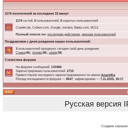
1174 посетителей за последние 15 минут
1174
гостей,
0
пользователей,
0
скрытых пользователей
Crawler.de, Cobion.com, Google, msnbot, Baidu.com, MJ12
Полный список по:
последним действиям
,
именам пользователей
Поздравляем с днем рождения наших пользователей:
3
пользователей празднуют сегодня свой день рождения
Слава
(
46
),
Amelia
(
38
),
udafa
(
38
)
Статистика форума
На форуме сообщений:
133468
Зарегистрировано пользователей:
2715
Приветствуем последнего зарегистрированного по имени
AzazelKa
Рекорд посещаемости форума —
8647
, зафиксирован —
7.11.2025, 18:17
Русская версия
I
Создаем хорошее