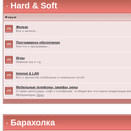
Hard & Soft
Форум
Железо
Все о железе...
Программное обеспечение
Кое-что о программах...
Игры
Новинки игр и т.д.
Internet & LAN
Все о прелестях глобальных и локальных сетей
Мобильные телефоны, тарифы, цены
А также аксессуары, софт к телефонам - в общем все что нужно владельцам моб
Модераторы:
Dogs
Барахолка