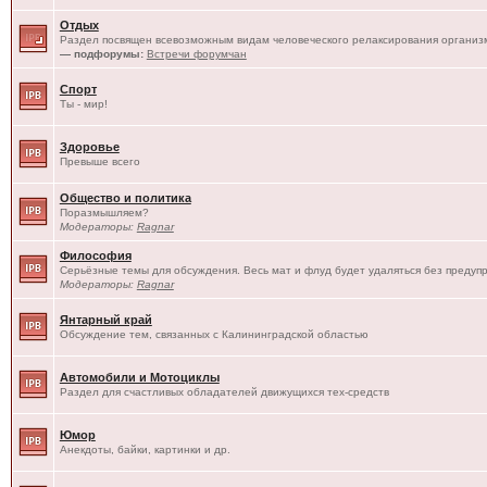
Отдых
Раздел посвящен всевозможным видам человеческого релаксирования организм
— подфорумы:
Встречи форумчан
Спорт
Ты - мир!
Здоровье
Превыше всего
Общество и политика
Поразмышляем?
Модераторы:
Ragnar
Философия
Серьёзные темы для обсуждения. Весь мат и флуд будет удаляться без предуп
Модераторы:
Ragnar
Янтарный край
Обсуждение тем, связанных с Калининградской областью
Автомобили и Мотоциклы
Раздел для счастливых обладателей движущихся тех-средств
Юмор
Анекдоты, байки, картинки и др.