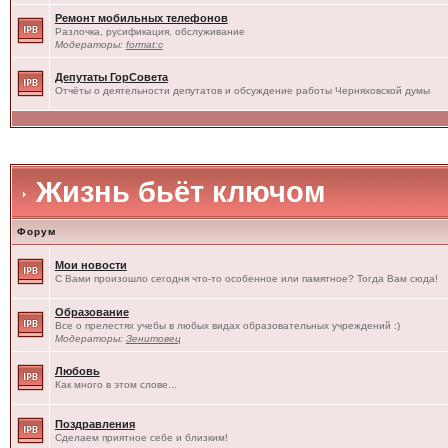
Ремонт мобильных телефонов
Разлочка, русификация, обслуживание
Модераторы:
format:c
Депутаты ГорСовета
Отчёты о деятельности депутатов и обсуждение работы Черняховской думы
Жизнь бьёт ключом
Форум
Мои новости
С Вами произошло сегодня что-то особенное или памятное? Тогда Вам сюда!
Образование
Все о прелестях учебы в любых видах образовательных учреждений :)
Модераторы:
Зенитовец
Любовь
Как много в этом слове...
Поздравления
Сделаем приятное себе и близким!