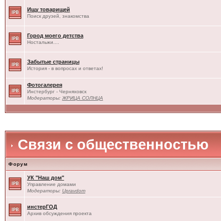
Ищу товарищей
Поиск друзей, знакомства
Город моего детства
Ностальжи....
Забытые страницы
История - в вопросах и ответах!
Фотогалерея
Инстербург - Черняховск
Модераторы:
ЖРИЦА СОЛНЦА
Связи с общественностью
Форум
УК "Наш дом"
Управление домами
Модераторы:
Upravdom
инстерГОД
Архив обсуждения проекта