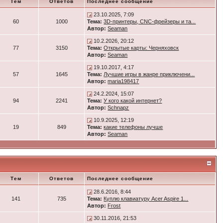
Тем
Ответов
Последнее сообщение
23.10.2025, 7:09
60
1000
Тема:
3D-принтеры, CNC-фрейзеры и та...
Автор:
Seaman
10.2.2026, 20:12
77
3150
Тема:
Открытые карты: Черняховск
Автор:
Seaman
19.10.2017, 4:17
57
1645
Тема:
Лучшие игры в жанре приключени...
Автор:
maria198417
24.2.2024, 15:07
94
2241
Тема:
У кого какой интернет?
Автор:
Schnapz
10.9.2025, 12:19
19
849
Тема:
какие телефоны лучше
Автор:
Seaman
Тем
Ответов
Последнее сообщение
28.6.2016, 8:44
141
735
Тема:
Куплю клавиатуру Acer Aspire 1...
Автор:
Frost
30.11.2016, 21:53