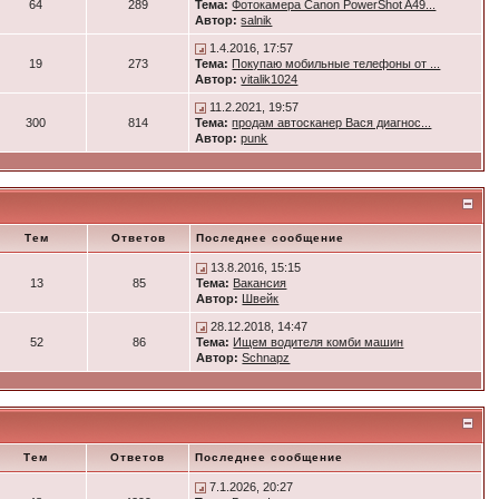
64
289
Тема:
Фотокамера Canon PowerShot A49...
Автор:
salnik
1.4.2016, 17:57
19
273
Тема:
Покупаю мобильные телефоны от ...
Автор:
vitalik1024
11.2.2021, 19:57
300
814
Тема:
продам автосканер Вася диагнос...
Автор:
punk
Тем
Ответов
Последнее сообщение
13.8.2016, 15:15
13
85
Тема:
Вакансия
Автор:
Швейк
28.12.2018, 14:47
52
86
Тема:
Ищем водителя комби машин
Автор:
Schnapz
Тем
Ответов
Последнее сообщение
7.1.2026, 20:27