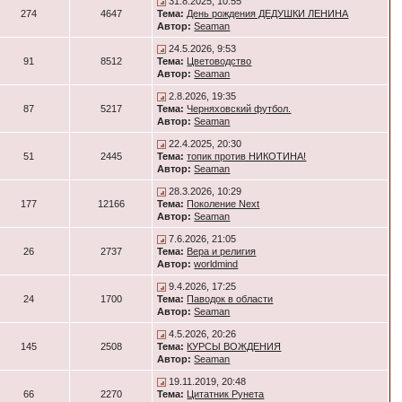
31.8.2025, 10:55
274
4647
Тема:
День рождения ДЕДУШКИ ЛЕНИНА
Автор:
Seaman
24.5.2026, 9:53
91
8512
Тема:
Цветоводство
Автор:
Seaman
2.8.2026, 19:35
87
5217
Тема:
Черняховский футбол.
Автор:
Seaman
22.4.2025, 20:30
51
2445
Тема:
топик против НИКОТИНА!
Автор:
Seaman
28.3.2026, 10:29
177
12166
Тема:
Поколение Next
Автор:
Seaman
7.6.2026, 21:05
26
2737
Тема:
Вера и религия
Автор:
worldmind
9.4.2026, 17:25
24
1700
Тема:
Паводок в области
Автор:
Seaman
4.5.2026, 20:26
145
2508
Тема:
КУРСЫ ВОЖДЕНИЯ
Автор:
Seaman
19.11.2019, 20:48
66
2270
Тема:
Цитатник Рунета