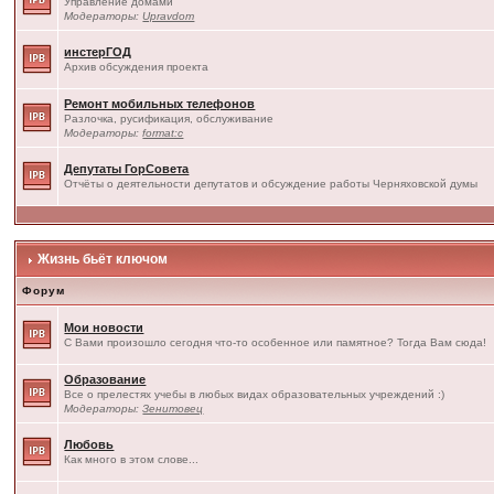
Управление домами
Модераторы:
Upravdom
инстерГОД
Архив обсуждения проекта
Ремонт мобильных телефонов
Разлочка, русификация, обслуживание
Модераторы:
format:c
Депутаты ГорСовета
Отчёты о деятельности депутатов и обсуждение работы Черняховской думы
Жизнь бьёт ключом
Форум
Мои новости
С Вами произошло сегодня что-то особенное или памятное? Тогда Вам сюда!
Образование
Все о прелестях учебы в любых видах образовательных учреждений :)
Модераторы:
Зенитовец
Любовь
Как много в этом слове...