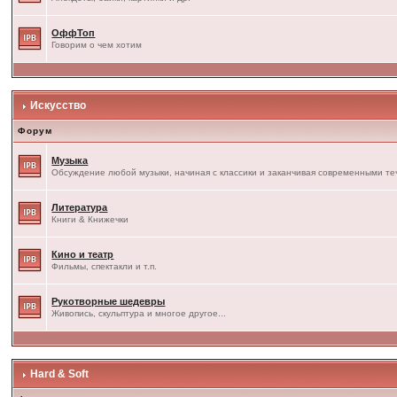
ОффТоп
Говорим о чем хотим
Искусство
Форум
Музыка
Обсуждение любой музыки, начиная с классики и заканчивая современными т
Литература
Книги & Книжечки
Кино и театр
Фильмы, спектакли и т.п.
Рукотворные шедевры
Живопись, скульптура и многое другое...
Hard & Soft