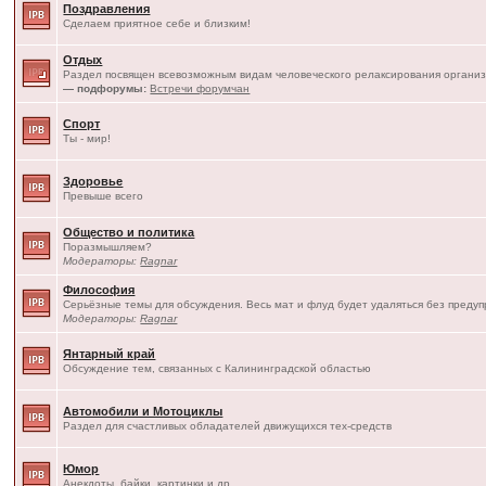
Поздравления
Сделаем приятное себе и близким!
Отдых
Раздел посвящен всевозможным видам человеческого релаксирования организ
— подфорумы:
Встречи форумчан
Спорт
Ты - мир!
Здоровье
Превыше всего
Общество и политика
Поразмышляем?
Модераторы:
Ragnar
Философия
Серьёзные темы для обсуждения. Весь мат и флуд будет удаляться без преду
Модераторы:
Ragnar
Янтарный край
Обсуждение тем, связанных с Калининградской областью
Автомобили и Мотоциклы
Раздел для счастливых обладателей движущихся тех-средств
Юмор
Анекдоты, байки, картинки и др.