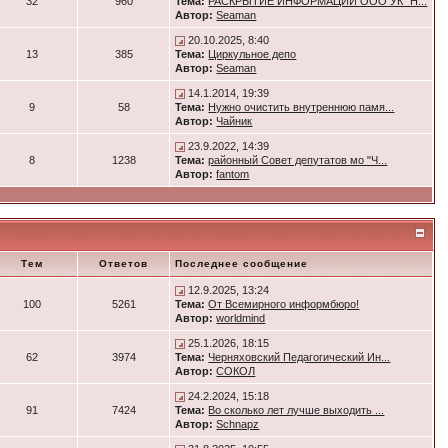
32
960
Тема:
РАСКРЫТИЕ ИНФОРМАЦИИ ООО УК "Н...
Автор:
Seaman
20.10.2025, 8:40
13
385
Тема:
Циркульное депо
Автор:
Seaman
14.1.2014, 19:39
9
58
Тема:
Нужно очистить внутреннюю памя...
Автор:
Чайник
23.9.2022, 14:39
8
1238
Тема:
районный Совет депутатов мо "Ч...
Автор:
fantom
Тем
Ответов
Последнее сообщение
12.9.2025, 13:24
100
5261
Тема:
От Всемирного информбюро!
Автор:
worldmind
25.1.2026, 18:15
62
3974
Тема:
Черняховский Педагогический Ин...
Автор:
СОКОЛ
24.2.2024, 15:18
91
7424
Тема:
Во сколько лет лучше выходить ...
Автор:
Schnapz