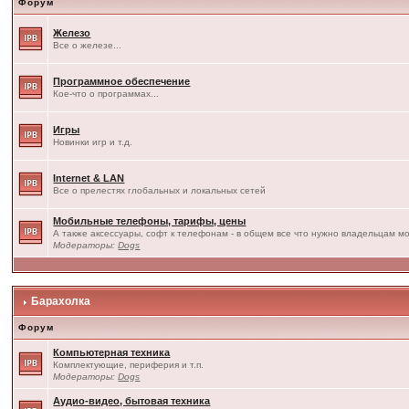
Форум
Железо
Все о железе...
Программное обеспечение
Кое-что о программах...
Игры
Новинки игр и т.д.
Internet & LAN
Все о прелестях глобальных и локальных сетей
Мобильные телефоны, тарифы, цены
А также аксессуары, софт к телефонам - в общем все что нужно владельцам мо
Модераторы:
Dogs
Барахолка
Форум
Компьютерная техника
Комплектующие, периферия и т.п.
Модераторы:
Dogs
Аудио-видео, бытовая техника