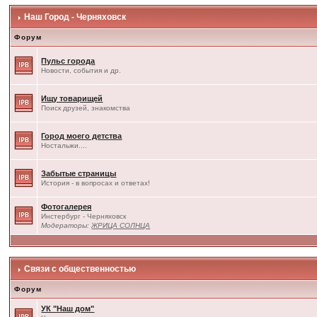
Наш Город - Черняховск
Форум
Пульс города
Новости, события и др.
Ищу товарищей
Поиск друзей, знакомства
Город моего детства
Ностальжи....
Забытые страницы
История - в вопросах и ответах!
Фотогалерея
Инстербург - Черняховск
Модераторы:
ЖРИЦА СОЛНЦА
Связи с общественностью
Форум
УК "Наш дом"