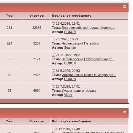
Тем
Ответов
Последнее сообщение
13.6.2026, 19:41
271
12386
Тема:
Благоустройство города Черняхо...
Автор:
СОКОЛ
7.3.2025, 18:29
224
3237
Тема:
Черняховский Петербург
Автор:
Seaman
21.11.2022, 19:20
55
2171
Тема:
Черняховский Extreeeeem нашег...
Автор:
СОКОЛ
31.5.2026, 20:53
63
2428
Тема:
Исторические места Инстербурга...
Автор:
СОКОЛ
23.7.2026, 14:01
95
6684
Тема:
Ужасы нашего городка
Автор:
Viktor
Тем
Ответов
Последнее сообщение
1.12.2019, 12:40