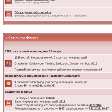
Книга жалоб и предложений.
Обсуждение работы сайта
Вопросы, касающиеся сайта. Создатель сайта - Moonwalker
Статистика форума
1380 посетителей за последние 15 минут
1380
гостей,
0
пользователей,
0
скрытых пользователей
Crawler.de, Cobion.com, Yandex, Baidu.com, Google, msnbot, MJ12
Полный список по:
последним действиям
,
именам пользователей
Поздравляем с днем рождения наших пользователей:
3
пользователей празднуют сегодня свой день рождения
Слава
(
46
),
Amelia
(
38
),
udafa
(
38
)
Статистика форума
На форуме сообщений:
133468
Зарегистрировано пользователей:
2715
Приветствуем последнего зарегистрированного по имени
AzazelKa
Рекорд посещаемости форума —
8647
, зафиксирован —
7.11.2025, 18:17