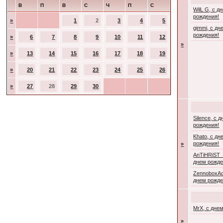
В
П
В
С
Ч
П
С
WilL G, с д
рождения!
»
1
2
3
4
5
gimmi, с дн
рождения!
»
6
7
8
9
10
11
12
»
»
13
14
15
16
17
18
19
»
20
21
22
23
24
25
26
»
27
28
29
30
Silence, с 
рождения!
Khato, с дн
рождения!
»
AnTiHRiST_
днем рожде
ZennoboxAc
днем рожде
MrX, с дне
»