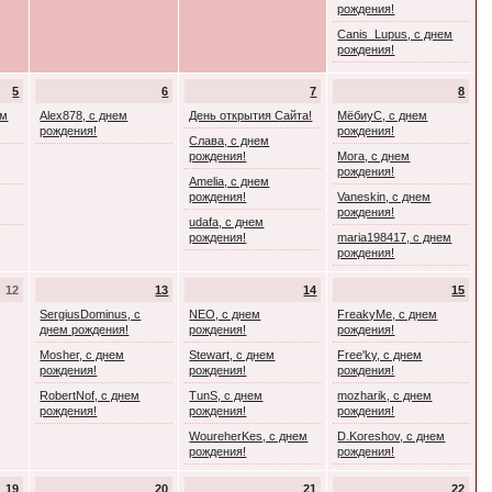
рождения!
Canis_Lupus, с днем
рождения!
5
6
7
8
ем
Alex878, с днем
День открытия Сайта!
МёбиуС, с днем
рождения!
рождения!
Слава, с днем
рождения!
Mora, с днем
рождения!
Amelia, с днем
рождения!
Vaneskin, с днем
рождения!
udafa, с днем
рождения!
maria198417, с днем
рождения!
12
13
14
15
SergiusDominus, с
NEO, с днем
FreakyMe, с днем
днем рождения!
рождения!
рождения!
Mosher, с днем
Stewart, с днем
Free'ky, с днем
рождения!
рождения!
рождения!
RobertNof, с днем
TunS, с днем
mozharik, с днем
рождения!
рождения!
рождения!
WoureherKes, с днем
D.Koreshov, с днем
рождения!
рождения!
19
20
21
22