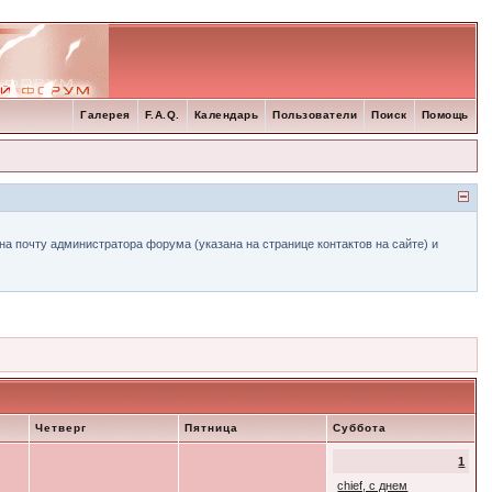
Галерея
F.A.Q.
Календарь
Пользователи
Поиск
Помощь
а почту администратора форума (указана на странице контактов на сайте) и
Четверг
Пятница
Суббота
1
chief, с днем