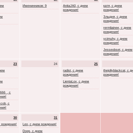
нем
Именинников: 9
AnitaJA0, с днем
катя, с днем
рождения!
рождения!
ем
Злыдня, с днем
рождения!
rermliainee, с днем
рождения!
ycimuhy, с днем
рождения!
Jesseobset, с днем
рождения!
23
24
25
днем
radist, с днем
thejollyblackcat, с 
рождения!
рождения!
ем
LientaLox, с днем
рождения!
666_, с
ния!
cob, с
ния!
30
31
м рождения!
Leo, с днем рождения!
Dogs, с днем