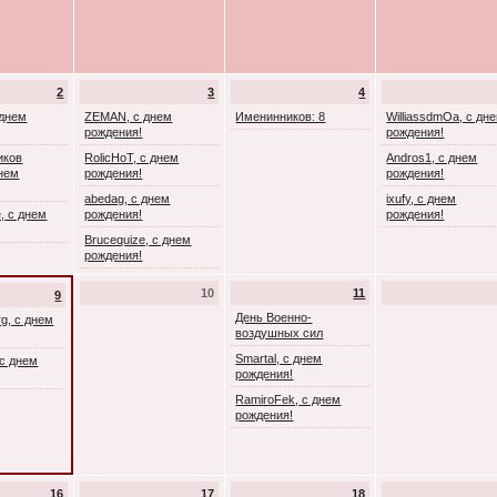
2
3
4
 днем
ZEMAN, с днем
Именинников: 8
WilliassdmOa, с дн
рождения!
рождения!
иков
RolicHoT, с днем
Andros1, с днем
днем
рождения!
рождения!
abedag, с днем
ixufy, с днем
, с днем
рождения!
рождения!
Brucequize, с днем
рождения!
10
11
9
День Военно-
rg, с днем
воздушных сил
Smartal, с днем
с днем
рождения!
RamiroFek, с днем
рождения!
16
17
18