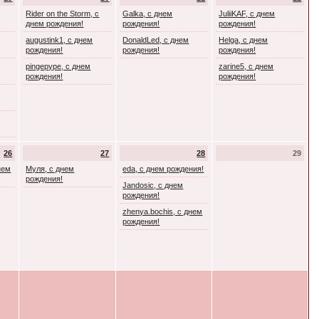
Rider on the Storm, с
Galka, с днем
JuliiKAF, с днем
днем рождения!
рождения!
рождения!
augustink1, с днем
DonaldLed, с днем
Helga, с днем
рождения!
рождения!
рождения!
pingepype, с днем
zarine5, с днем
рождения!
рождения!
26
27
28
29
днем
Муля, с днем
eda, с днем рождения!
рождения!
Jandosic, с днем
рождения!
zhenya.bochis, с днем
рождения!