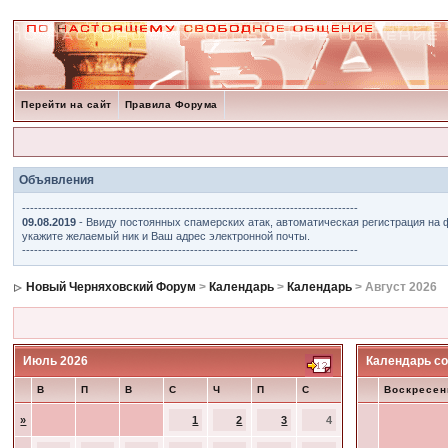
Перейти на сайт
Правила Форума
Объявления
------------------------------------------------------------------------------------
09.08.2019
- Ввиду постоянных спамерских атак, автоматическая регистрация на 
укажите желаемый ник и Ваш адрес электронной почты.
------------------------------------------------------------------------------------
Новый Черняховский Форум
>
Календарь
>
Календарь
> Август 2026
Июль 2026
Календарь со
В
П
В
С
Ч
П
С
Воскресен
»
1
2
3
4