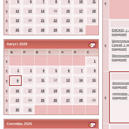
»
5
6
7
8
9
10
11
»
»
12
13
14
15
16
17
18
»
19
20
21
22
23
24
25
»
26
27
28
29
30
31
EMOKID, с
рождения!
Щепетильн
Август 2026
Сергей, с 
»
рождения!
В
П
В
С
Ч
П
С
Stevesoume
рождения!
»
1
»
2
3
4
5
6
7
8
10
11
12
13
14
15
»
9
doctorovse
рождения!
»
16
17
18
19
20
21
22
ygypywow, 
»
рождения!
»
23
24
25
26
27
28
29
»
30
31
Сентябрь 2026