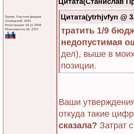
Цитата(Станислав Пре
Цитата(ytrhjvfyn @ 3
Группа: Участник форума
Сообщений: 3581
Регистрация: 29.11.2009
тратить 1/9 бюдж
Пользователь №: 2537
недопустимая о
дел), выше в мои
позиции.
Ваши утверждения
откуда такие циф
сказала?
Затрат с