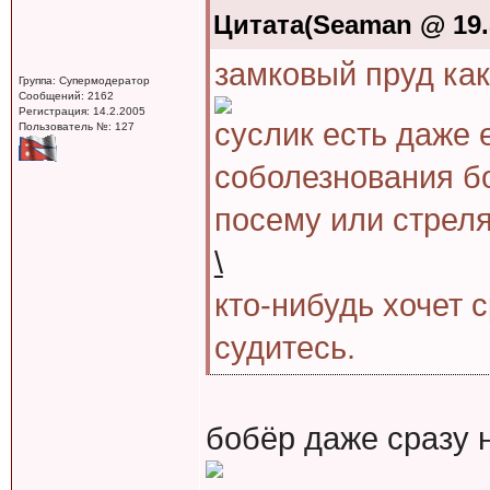
Цитата(Seaman @ 19.5
замковый пруд как 
Группа: Супермодератор
Сообщений: 2162
Регистрация: 14.2.2005
суслик есть даже 
Пользователь №: 127
соболезнования бо
посему или стреля
\
кто-нибудь хочет 
судитесь.
бобёр даже сразу 