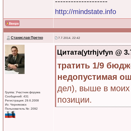
--------------------
http://mindstate.info
Станислав Претко
7.7.2014, 22:42
Цитата(ytrhjvfyn @ 3.
тратить 1/9 бюдже
недопустимая о
дел), выше в моих
Группа: Участник форума
Сообщений: 431
позиции.
Регистрация: 29.6.2008
Из: Черняховск
Пользователь №: 2092