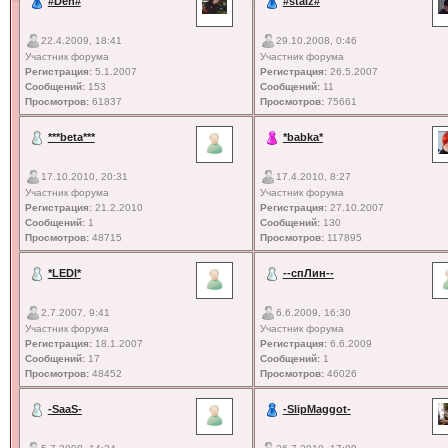
#Den#
#staiz#
22.4.2009, 18:41
29.10.2008, 0:46
Участник форума
Участник форума
Регистрация:
5.1.2007
Регистрация:
26.5.2007
Сообщений:
153
Сообщений:
11
Просмотров:
61837
Просмотров:
75661
***beta***
*babka*
17.10.2010, 20:31
17.4.2010, 8:27
Участник форума
Участник форума
Регистрация:
21.2.2010
Регистрация:
27.10.2007
Сообщений:
1
Сообщений:
130
Просмотров:
48715
Просмотров:
117895
*LEDI*
--спЛин--
2.7.2007, 9:41
6.6.2009, 16:30
Участник форума
Участник форума
Регистрация:
18.1.2007
Регистрация:
6.6.2009
Сообщений:
17
Сообщений:
1
Просмотров:
48452
Просмотров:
46026
-SaaS-
-SlipMaggot-