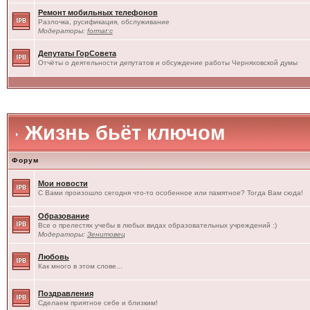
Ремонт мобильных телефонов
Разлочка, русификация, обслуживание
Модераторы:
format:c
Депутаты ГорСовета
Отчёты о деятельности депутатов и обсуждение работы Черняховской думы
Жизнь бьёт ключом
Форум
Мои новости
С Вами произошло сегодня что-то особенное или памятное? Тогда Вам сюда!
Образование
Все о прелестях учебы в любых видах образовательных учреждений :)
Модераторы:
Зенитовец
Любовь
Как много в этом слове...
Поздравления
Сделаем приятное себе и близким!