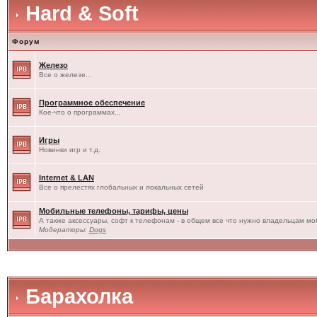
Hard & Soft
Форум
Железо
Все о железе...
Программное обеспечение
Кое-что о программах...
Игры
Новинки игр и т.д.
Internet & LAN
Все о прелестях глобальных и локальных сетей
Мобильные телефоны, тарифы, цены
А также аксессуары, софт к телефонам - в общем все что нужно владельцам моб
Модераторы:
Dogs
Барахолка