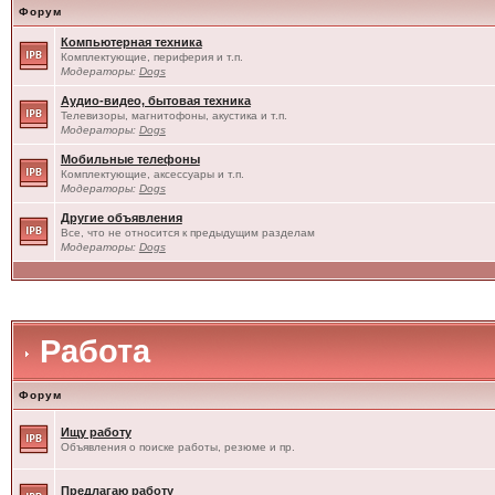
Форум
Компьютерная техника
Комплектующие, периферия и т.п.
Модераторы:
Dogs
Аудио-видео, бытовая техника
Телевизоры, магнитофоны, акустика и т.п.
Модераторы:
Dogs
Мобильные телефоны
Комплектующие, аксессуары и т.п.
Модераторы:
Dogs
Другие объявления
Все, что не относится к предыдущим разделам
Модераторы:
Dogs
Работа
Форум
Ищу работу
Объявления о поиске работы, резюме и пр.
Предлагаю работу