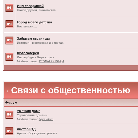
Ищу товарищей
Поиск друзей, знакомства
Город моего детства
Ностальжи....
Забытые страницы
История - в вопросах и ответах!
Фотогалерея
Инстербург - Черняховск
Модераторы:
ЖРИЦА СОЛНЦА
Связи с общественностью
Форум
УК "Наш дом"
Управление домами
Модераторы:
Upravdom
инстерГОД
Архив обсуждения проекта