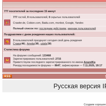
777 посетителей за последние 15 минут
777
гостей,
0
пользователей,
0
скрытых пользователей
Crawler.de, Cobion.com, Baidu.com, msnbot, Google, Yandex
Полный список по:
последним действиям
,
именам пользователей
Поздравляем с днем рождения наших пользователей:
3
пользователей празднуют сегодня свой день рождения
Слава
(
46
),
Amelia
(
38
),
udafa
(
38
)
Статистика форума
На форуме сообщений:
133468
Зарегистрировано пользователей:
2715
Приветствуем последнего зарегистрированного по имени
AzazelKa
Рекорд посещаемости форума —
8647
, зафиксирован —
7.11.2025, 18:17
Русская версия
I
Создаем хорошее