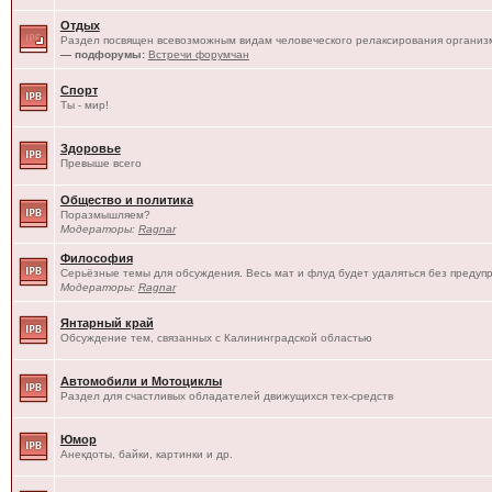
Отдых
Раздел посвящен всевозможным видам человеческого релаксирования организм
— подфорумы:
Встречи форумчан
Спорт
Ты - мир!
Здоровье
Превыше всего
Общество и политика
Поразмышляем?
Модераторы:
Ragnar
Философия
Серьёзные темы для обсуждения. Весь мат и флуд будет удаляться без предуп
Модераторы:
Ragnar
Янтарный край
Обсуждение тем, связанных с Калининградской областью
Автомобили и Мотоциклы
Раздел для счастливых обладателей движущихся тех-средств
Юмор
Анекдоты, байки, картинки и др.