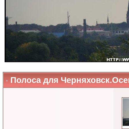
Полоса для Черняховск.Осен